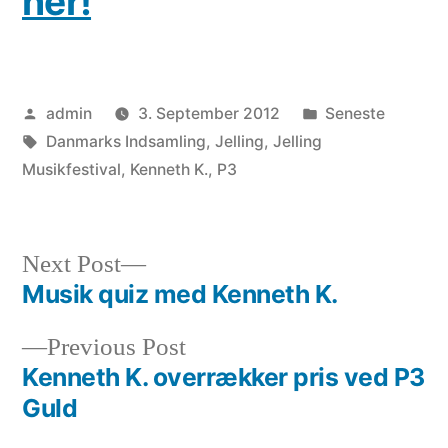
her!
Posted
Posted
admin
3. September 2012
Seneste
by
Tags:
in
Danmarks Indsamling
,
Jelling
,
Jelling
Musikfestival
,
Kenneth K.
,
P3
Next
Next Post
post:
Musik quiz med Kenneth K.
Post
Previous
Previous Post
navigation
post:
Kenneth K. overrækker pris ved P3
Guld