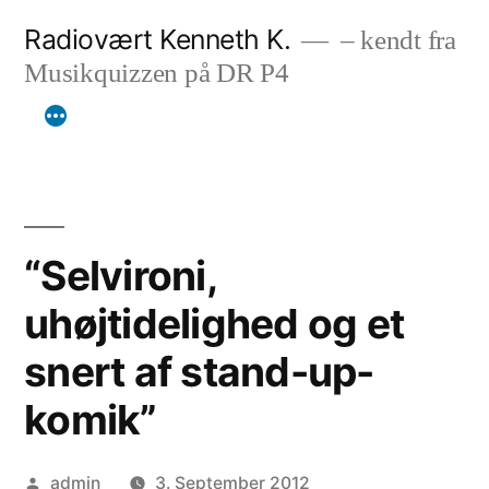
Skip
Radiovært Kenneth K.
– kendt fra
to
Musikquizzen på DR P4
content
“Selvironi,
uhøjtidelighed og et
snert af stand-up-
komik”
Posted
admin
3. September 2012