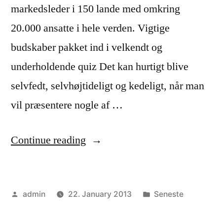
markedsleder i 150 lande med omkring
20.000 ansatte i hele verden. Vigtige
budskaber pakket ind i velkendt og
underholdende quiz Det kan hurtigt blive
selvfedt, selvhøjtideligt og kedeligt, når man
vil præsentere nogle af …
“Vigtige
Continue reading
budskaber
pakket
Posted
Posted
admin
22. January 2013
Seneste
ind
by
in
i