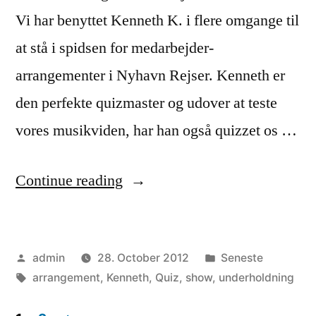
Vi har benyttet Kenneth K. i flere omgange til
at stå i spidsen for medarbejder-
arrangementer i Nyhavn Rejser. Kenneth er
den perfekte quizmaster og udover at teste
vores musikviden, har han også quizzet os …
““Velforberedt,
Continue reading
underholdende
og
Posted
Posted
admin
28. October 2012
Seneste
afslappet””
by
Tags:
in
arrangement
,
Kenneth
,
Quiz
,
show
,
underholdning