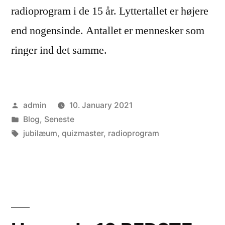
radioprogram i de 15 år. Lyttertallet er højere
end nogensinde. Antallet er mennesker som
ringer ind det samme.
Posted
admin
10. January 2021
by
Posted
Blog
,
Seneste
in
Tags:
jubilæum
,
quizmaster
,
radioprogram