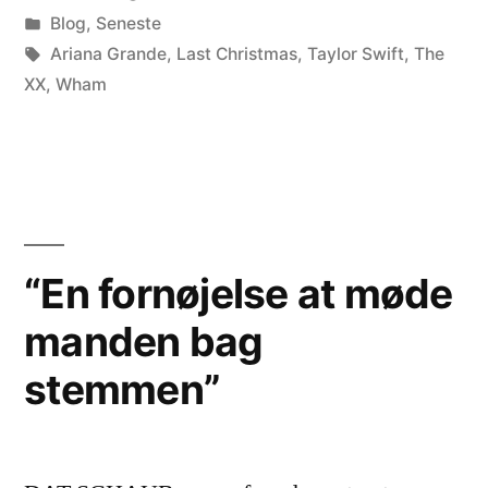
by
Posted
Blog
,
Seneste
in
Tags:
Ariana Grande
,
Last Christmas
,
Taylor Swift
,
The
XX
,
Wham
“En fornøjelse at møde
manden bag
stemmen”