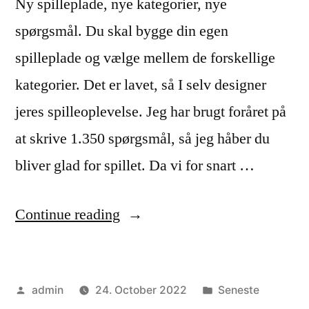
Ny spilleplade, nye kategorier, nye
spørgsmål. Du skal bygge din egen
spilleplade og vælge mellem de forskellige
kategorier. Det er lavet, så I selv designer
jeres spilleoplevelse. Jeg har brugt foråret på
at skrive 1.350 spørgsmål, så jeg håber du
bliver glad for spillet. Da vi for snart …
“Nyt
Continue reading
Musikquizzen
brætspil”
Posted
Posted
admin
24. October 2022
Seneste
by
in