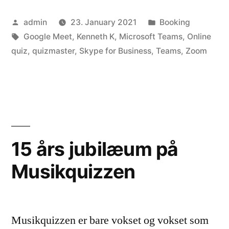
Posted
Posted
admin
23. January 2021
Booking
by
Tags:
in
Google Meet
,
Kenneth K
,
Microsoft Teams
,
Online
quiz
,
quizmaster
,
Skype for Business
,
Teams
,
Zoom
15 års jubilæum på
Musikquizzen
Musikquizzen er bare vokset og vokset som