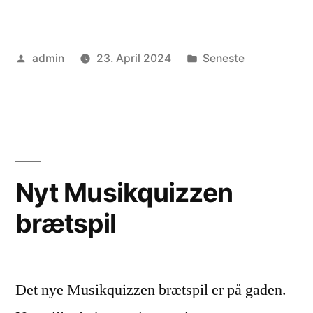
der
fejl
Posted
Posted
admin
23. April 2024
Seneste
i
by
in
Musikquizzen
brætspillet?”
Nyt Musikquizzen
brætspil
Det nye Musikquizzen brætspil er på gaden.