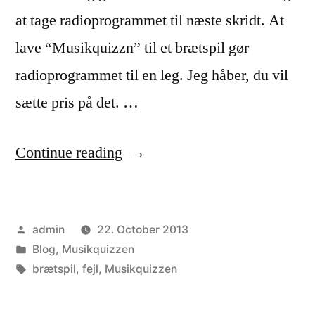
at tage radioprogrammet til næste skridt. At
lave “Musikquizzn” til et brætspil gør
radioprogrammet til en leg. Jeg håber, du vil
sætte pris på det. …
“Musikquizzen
Continue reading
brætspillet
er
Posted
admin
22. October 2013
fejlfrit”
by
Posted
Blog
,
Musikquizzen
in
Tags:
brætspil
,
fejl
,
Musikquizzen