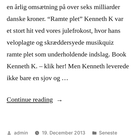
en årlig omsætning på over seks milliarder
danske kroner. “Ramte plet” Kenneth K var
et stort hit ved vores julefrokost, hvor hans
veloplagte og skræddersyede musikquiz
ramte plet som underholdende indslag. Book
Kenneth K. – klik her! Men Kenneth leverede
ikke bare en sjov og …
“Kenneth
Continue reading
K.
ramte
Posted
Posted
admin
19. December 2013
Seneste
plet”