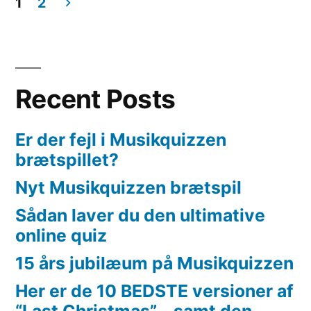
1
2
Posts
pagination
Recent Posts
Er der fejl i Musikquizzen
brætspillet?
Nyt Musikquizzen brætspil
Sådan laver du den ultimative
online quiz
15 års jubilæum på Musikquizzen
Her er de 10 BEDSTE versioner af
“Last Christmas” – samt den