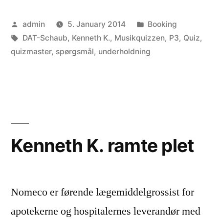
at
Posted
Posted
admin
5. January 2014
Booking
møde
by
Tags:
in
DAT-Schaub
,
Kenneth K.
,
Musikquizzen
,
P3
,
Quiz
,
manden
quizmaster
,
spørgsmål
,
underholdning
bag
stemmen””
Kenneth K. ramte plet
Nomeco er førende lægemiddelgrossist for
apotekerne og hospitalernes leverandør med