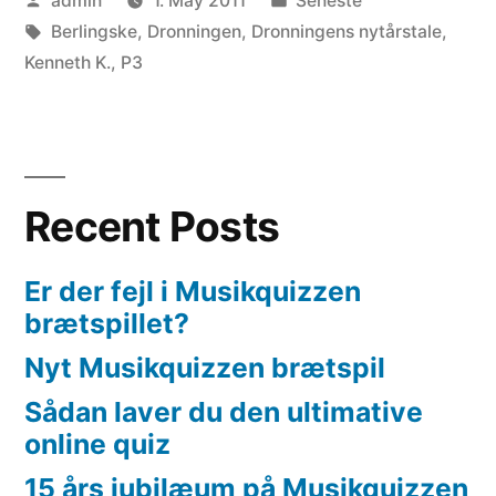
admin
1. May 2011
Seneste
Tidende”
by
Tags:
in
Berlingske
,
Dronningen
,
Dronningens nytårstale
,
Kenneth K.
,
P3
Recent Posts
Er der fejl i Musikquizzen
brætspillet?
Nyt Musikquizzen brætspil
Sådan laver du den ultimative
online quiz
15 års jubilæum på Musikquizzen