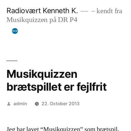
Skip
Radiovært Kenneth K.
– kendt fra
to
Musikquizzen på DR P4
content
Musikquizzen
brætspillet er fejlfrit
Posted
admin
22. October 2013
by
Jeg har lavet “Musikquizzen” som brætspil.