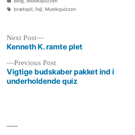
by
Posted
Blog
,
Musikquizzen
in
Tags:
brætspil
,
fejl
,
Musikquizzen
Next
Next Post
post:
Kenneth K. ramte plet
Post
Previous
Previous Post
navigation
post:
Vigtige budskaber pakket ind i
underholdende quiz