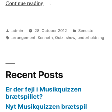
““Velforberedt,
Continue reading
underholdende
og
Posted
Posted
admin
28. October 2012
Seneste
afslappet””
by
Tags:
in
arrangement
,
Kenneth
,
Quiz
,
show
,
underholdning
Recent Posts
Er der fejl i Musikquizzen
brætspillet?
Nyt Musikquizzen brætspil